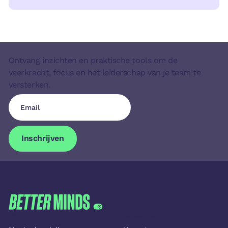
Ontvang inzichten en praktische tools om de
veerkracht, focus en het leiderschap van je team te
versterken.
Inschrijven
Inschrijven
FOOTER
Thema's
Diensten