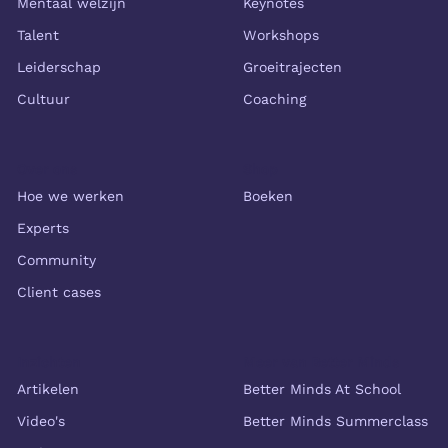
Mentaal welzijn
Keynotes
Talent
Workshops
Leiderschap
Groeitrajecten
Cultuur
Coaching
Over ons
Shop
Hoe we werken
Boeken
Experts
Community
Client cases
Inzichten
Meer van Better Minds
Artikelen
Better Minds At School
Video's
Better Minds Summerclass