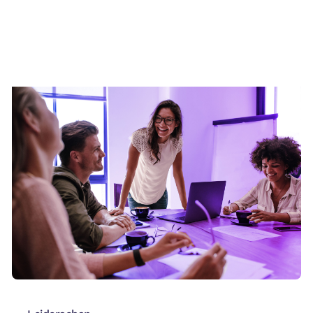
Leiderschap
KPMG
Lees client case
→