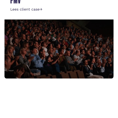
PMV
Lees client case
→
Mentaal Welzijn
PWC
Lees client case
→