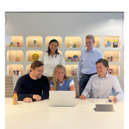
Lees client case
→